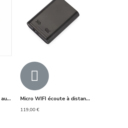
Micro enregistreur vocal autonomie 80h et 160h en détection
Micro WIFI écoute à distance et enregistreur 12 mois
119,00 €