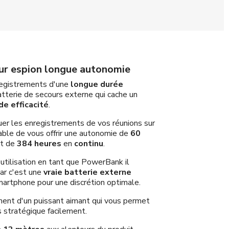
ur espion longue autonomie
nregistrements d'une
longue durée
tterie de secours externe qui cache un
de efficacité
.
tuer les enregistrements de vos réunions sur
pable de vous offrir une autonomie de
60
t de
384 heures
en
continu
.
utilisation en tant que PowerBank il
car c'est une
vraie batterie externe
martphone pour une discrétion optimale.
ment d'un puissant aimant qui vous permet
s stratégique facilement.