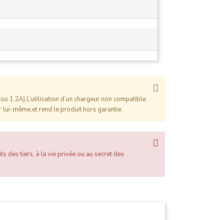
ou 1.2A).L’utilisation d’un chargeur non compatible
 lui-même,et rend le produit hors garantie.
ts des tiers, à la vie privée ou au secret des