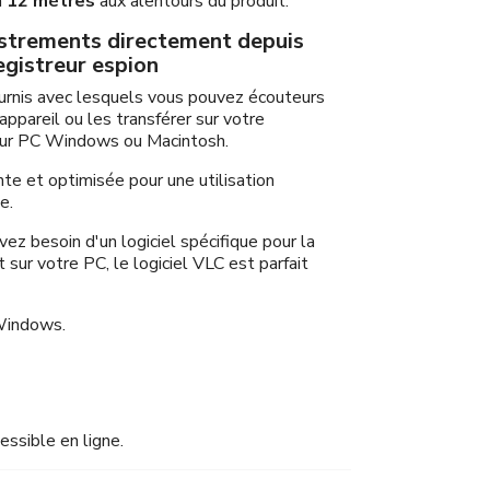
à
12 mètres
aux alentours du produit.
strements directement depuis
egistreur espion
urnis avec lesquels vous pouvez écouteurs
ppareil ou les transférer sur votre
i sur PC Windows ou Macintosh.
nte et optimisée pour une utilisation
e.
avez besoin d'un logiciel spécifique pour la
sur votre PC, le logiciel VLC est parfait
Windows.
essible en ligne.