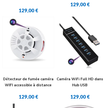
129,00 €
129,00 €
Détecteur de fumée caméra
Caméra WiFi Full HD dans
WIFI accessible à distance
Hub USB
129,00 €
129,00 €