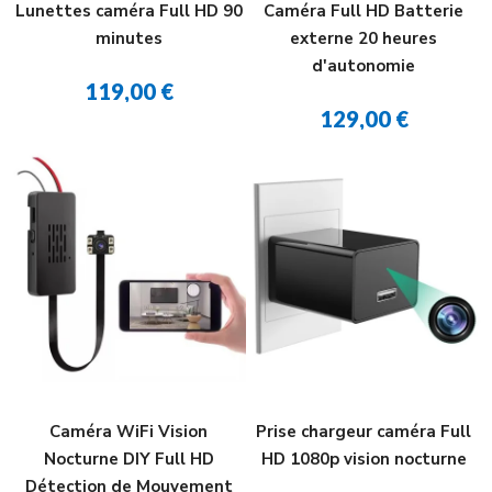
Lunettes caméra Full HD 90
Caméra Full HD Batterie
minutes
externe 20 heures
d'autonomie
119,00 €
129,00 €
Caméra WiFi Vision
Prise chargeur caméra Full
Nocturne DIY Full HD
HD 1080p vision nocturne
Détection de Mouvement