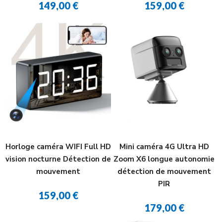
149,00 €
159,00 €
Horloge caméra WIFI Full HD
Mini caméra 4G Ultra HD
vision nocturne Détection de
Zoom X6 longue autonomie
mouvement
détection de mouvement
PIR
159,00 €
179,00 €