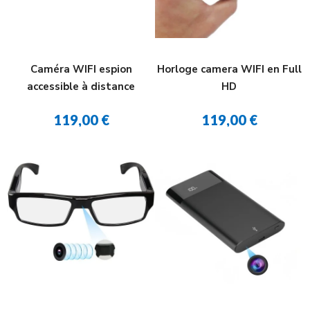
Caméra WIFI espion
Horloge camera WIFI en Full
accessible à distance
HD
119,00 €
119,00 €