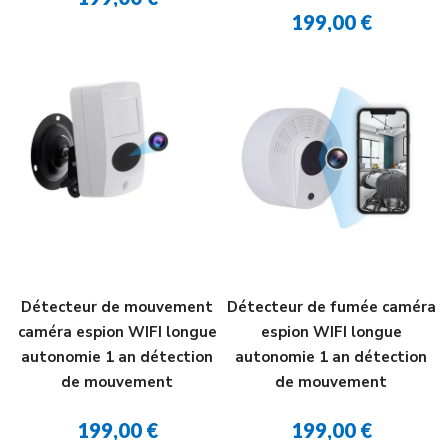
199,00 €
Détecteur de mouvement
Détecteur de fumée caméra
caméra espion WIFI longue
espion WIFI longue
autonomie 1 an détection
autonomie 1 an détection
de mouvement
de mouvement
199,00 €
199,00 €