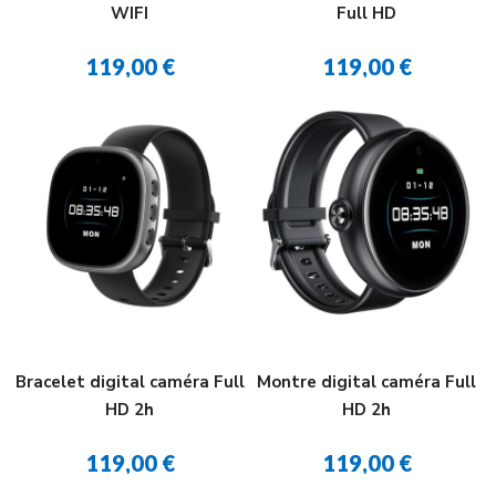
WIFI
Full HD
119,00 €
119,00 €
Bracelet digital caméra Full
Montre digital caméra Full
HD 2h
HD 2h
119,00 €
119,00 €