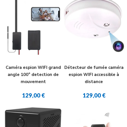
Caméra espion WIFI grand
Détecteur de fumée caméra
angle 100° detection de
espion WIFI accessible à
mouvement
distance
129,00 €
129,00 €