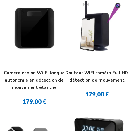
Caméra espion Wi-Fi longue
Routeur WIFI caméra Full HD
autonomie en détection de
détection de mouvement
mouvement étanche
179,00 €
179,00 €