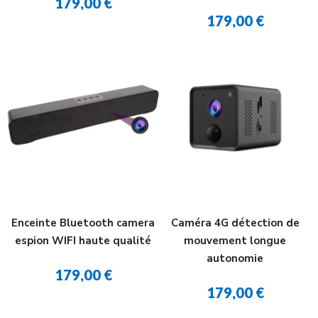
179,00 €
179,00 €
Enceinte Bluetooth camera
Caméra 4G détection de
espion WIFI haute qualité
mouvement longue
autonomie
179,00 €
179,00 €