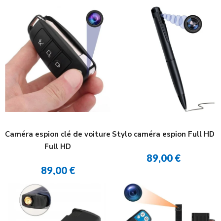
Caméra espion clé de voiture
Stylo caméra espion Full HD
Full HD
89,00 €
89,00 €