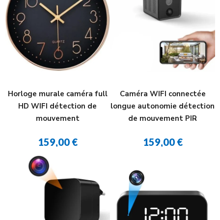
Horloge murale caméra full
Caméra WIFI connectée
HD WIFI détection de
longue autonomie détection
mouvement
de mouvement PIR
159,00 €
159,00 €