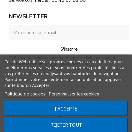
Service commercial : 01 42 57 51 55
NEWSLETTER
S'inscrire
Enim quis fugiat consequat elit minim nisi eu occaecat
Ce site Web utilise ses propres cookies et ceux de tiers pour
occaecat deserunt aliquip nisi ex deserunt.
améliorer nos services et vous montrer des publicités liées à
vos préférences en analysant vos habitudes de navigation.
Pour donner votre consentement à son utilisation, appuyez
sur le bouton Accepter.
Politique de cookies
Personnaliser les cookies
© SLKON. Tous droits réservés
J'ACCEPTE
Ajouter au panier
REJETER TOUT