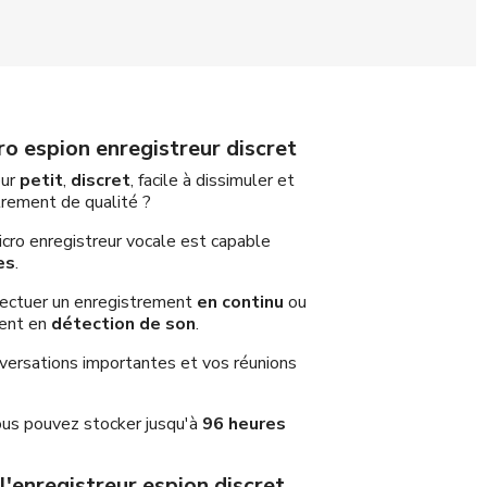
ro espion enregistreur discret
eur
petit
,
discret
, facile à dissimuler et
strement de qualité ?
icro enregistreur vocale est capable
es
.
ffectuer un enregistrement
en continu
ou
ment en
détection de son
.
nversations importantes et vos réunions
ous pouvez stocker jusqu'à
96 heures
l'enregistreur espion discret