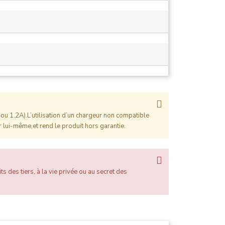
ou 1.2A).L’utilisation d’un chargeur non compatible
 lui-même,et rend le produit hors garantie.
ts des tiers, à la vie privée ou au secret des