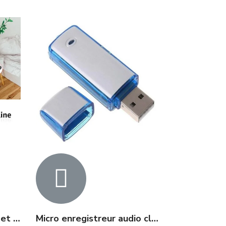
Micro écoute à distance et enregistreur WIFI 20 jours
Micro enregistreur audio clé USB 20h d'autonomie