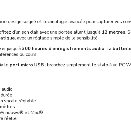
cie design soigné et technologie avancée pour capturer vos conv
rofitez d’un son clair avec une portée allant jusqu’à
12 mètres
. 
matique
, avec un réglage simple de la sensibilité.
er jusqu’à
300 heures d’enregistrements audio
. La
batteri
onférences ou cours.
ia le
port micro USB
: branchez simplement le stylo à un PC 
 audio
 durée
on vocale réglable
2 mètres
sur Windows® et Mac®
re réelle