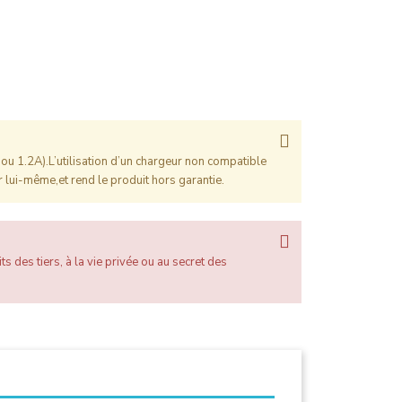
ou 1.2A).L’utilisation d’un chargeur non compatible
 lui-même,et rend le produit hors garantie.
ts des tiers, à la vie privée ou au secret des