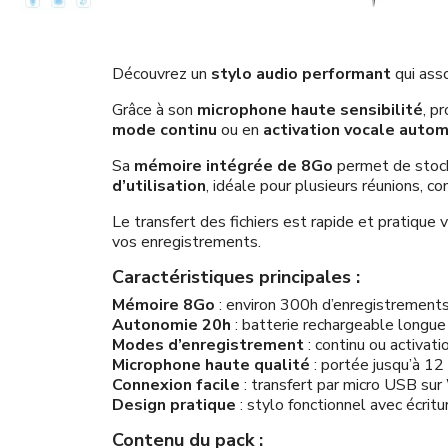
Découvrez un
stylo audio performant
qui asso
Grâce à son
microphone haute sensibilité
, p
mode continu
ou en
activation vocale auto
Sa
mémoire intégrée de 8Go
permet de stock
d’utilisation
, idéale pour plusieurs réunions, c
Le transfert des fichiers est rapide et pratique v
vos enregistrements.
Caractéristiques principales :
Mémoire 8Go
: environ 300h d’enregistrements
Autonomie 20h
: batterie rechargeable longue
Modes d’enregistrement
: continu ou activati
Microphone haute qualité
: portée jusqu’à 1
Connexion facile
: transfert par micro USB 
Design pratique
: stylo fonctionnel avec écritu
Contenu du pack :