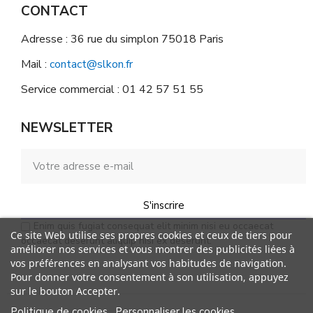
CONTACT
Adresse : 36 rue du simplon 75018 Paris
Mail :
contact@slkon.fr
Service commercial : 01 42 57 51 55
NEWSLETTER
S'inscrire
Enim quis fugiat consequat elit minim nisi eu occaecat
Ce site Web utilise ses propres cookies et ceux de tiers pour
occaecat deserunt aliquip nisi ex deserunt.
améliorer nos services et vous montrer des publicités liées à
vos préférences en analysant vos habitudes de navigation.
Pour donner votre consentement à son utilisation, appuyez
sur le bouton Accepter.
Politique de cookies
Personnaliser les cookies